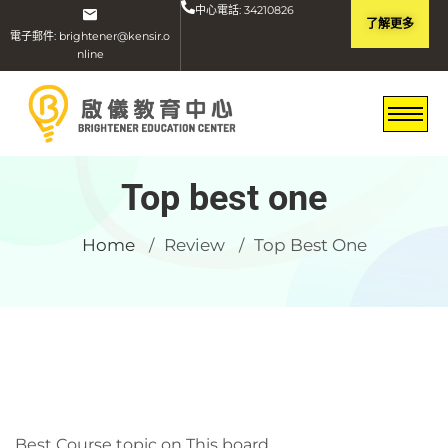
中心電話: 34210826
了解更多
電子郵件: brightener@kensir.o
nline
Top best one
Home
Review
Top Best One
/
/
Best Course topic on This board.