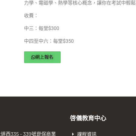
力學、電磁學、熱學等核心概念，讓你在考試中輕鬆
收費：
中三：每堂$300
中四至中六：每堂$350
網上報名
啓儀教育中心
西335 - 339號崑保商業
課程資訊