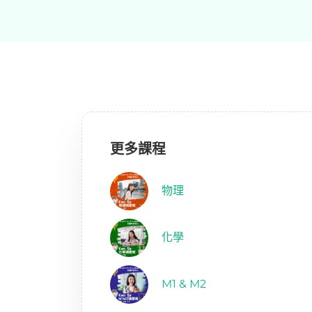
更多課程
物理
化學
M1 & M2